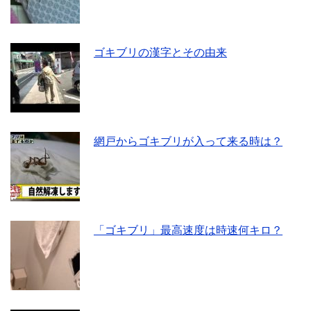
ゴキブリの漢字とその由来
網戸からゴキブリが入って来る時は？
「ゴキブリ」最高速度は時速何キロ？