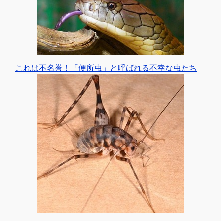
これは不名誉！「便所虫」と呼ばれる不幸な虫たち