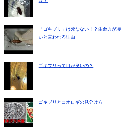
は？
「ゴキブリ」は死なない！？生命力が凄
いと言われる理由
ゴキブリって目が良いの？
ゴキブリとコオロギの見分け方