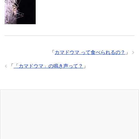
「
カマドウマ って食べられるの？
」
「
「カマドウマ」の鳴き声って？
」