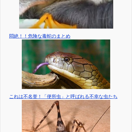
悶絶！！危険な毒蛇のまとめ
これは不名誉！「便所虫」と呼ばれる不幸な虫たち