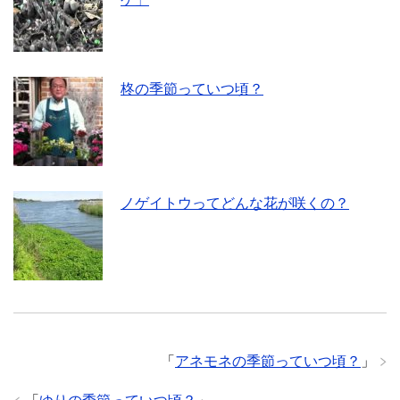
柊の季節っていつ頃？
ノゲイトウってどんな花が咲くの？
「
アネモネの季節っていつ頃？
」