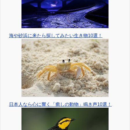
海や砂浜に来たら探してみたい生き物10選！
日本人なら心に響く「癒しの動物」鳴き声10選！