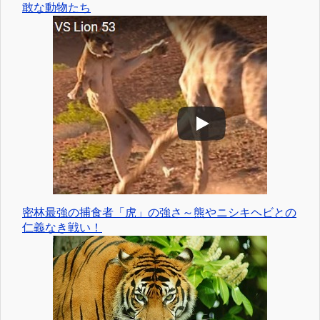
敢な動物たち
密林最強の捕食者「虎」の強さ～熊やニシキヘビとの
仁義なき戦い！