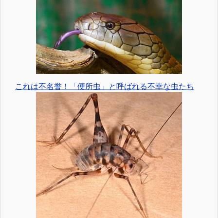
これは不名誉！「便所虫」と呼ばれる不幸な虫たち