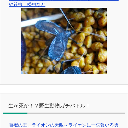
や鈴虫、松虫など
生か死か！？野生動物ガチバトル！
百獣の王、ライオンの天敵～ライオンに一矢報いる勇