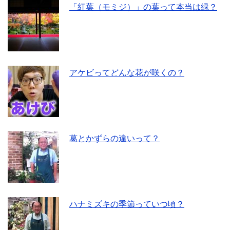
「紅葉（モミジ）」の葉って本当は緑？
アケビってどんな花が咲くの？
葛とかずらの違いって？
ハナミズキの季節っていつ頃？