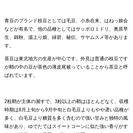
青豆のブランド枝豆としては毛豆、小糸在来、はねっ娘会
などが有名で、他の品種としてはサッポロミドリ、奥原早
生、錦秋、湯上り娘、緑碧、秘伝、サヤムスメ等がありま
す。
茶豆は東北地方の生産が中心です。外見は普通の枝豆です
が鞘の中の豆が茶色の薄皮尾被っていることから茶豆と呼
ばれています。
2粒鞘が主体の瀕すで、3粒以上の鞘はほとんどなく、収穫
時期は8月上旬から9月中旬と白毛豆よりもやや遅い品種が
多く、白毛豆より糖質を多く含むので強い甘みと独特の風
味があり、ゆでたてはスイートコーンに似た強い香りがす