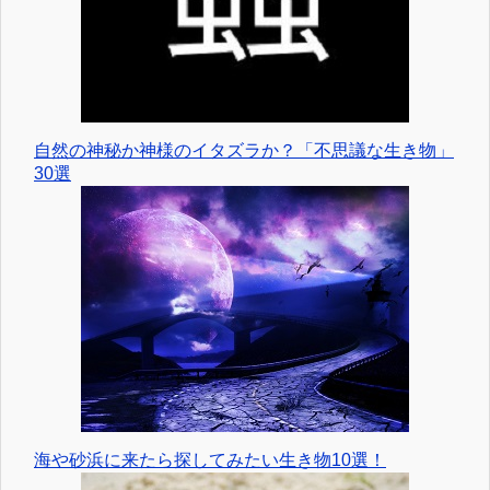
自然の神秘か神様のイタズラか？「不思議な生き物」
30選
海や砂浜に来たら探してみたい生き物10選！