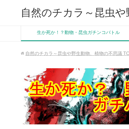
自然のチカラ～昆虫や
生か死か！？動物・昆虫ガチンコバトル
自然のチカラ～昆虫や野生動物、植物の不思議
T