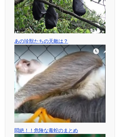
あの珍獣たちの天敵は？
悶絶！！危険な毒蛇のまとめ