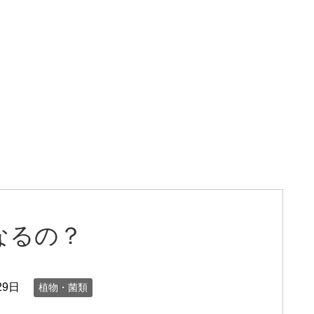
なるの？
29日
植物・菌類