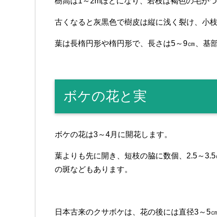
樹高は1～2mほどになり、若枝は褐色の毛が
古くなると灰黒色で樹皮は縦に浅く裂け、小
葉は長楕円形や楕円形で、長さは5～9㎝、基
ボケの花と実
ボケの花は3～4月に開花します。
葉よりも先に開き、短枝の脇に数個、2.5～3
の斑などもあります。
日本古来のクサボケは、花の後には直径3～5