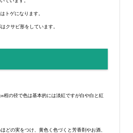
ついています。
枝はトゲになります。
部はクサビ形をしています。
.5㎝程の径で色は基本的には淡紅ですが白や白と紅
㎝ほどの実をつけ、黄色く色づくと芳香剤やお酒、