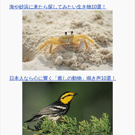
海や砂浜に来たら探してみたい生き物10選！
日本人なら心に響く「癒しの動物」鳴き声10選！