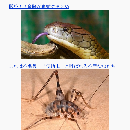
悶絶！！危険な毒蛇のまとめ
これは不名誉！「便所虫」と呼ばれる不幸な虫たち