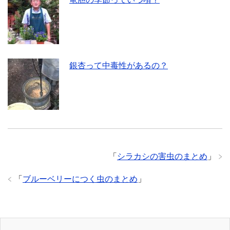
銀杏って中毒性があるの？
「
シラカシの害虫のまとめ
」
「
ブルーベリーにつく虫のまとめ
」