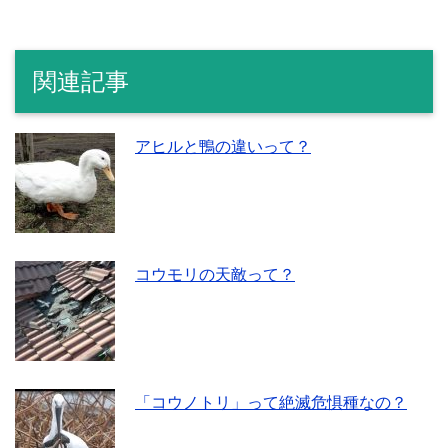
関連記事
アヒルと鴨の違いって？
コウモリの天敵って？
「コウノトリ」って絶滅危惧種なの？