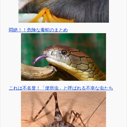
悶絶！！危険な毒蛇のまとめ
これは不名誉！「便所虫」と呼ばれる不幸な虫たち