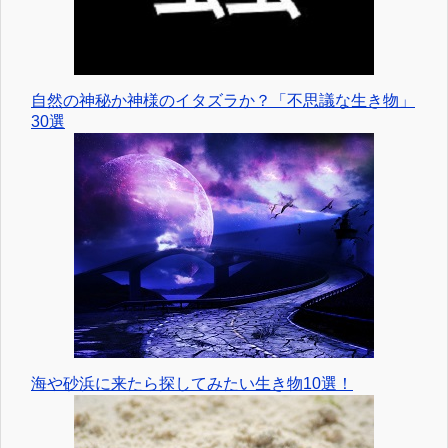
自然の神秘か神様のイタズラか？「不思議な生き物」
30選
海や砂浜に来たら探してみたい生き物10選！