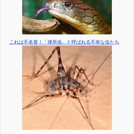
これは不名誉！「便所虫」と呼ばれる不幸な虫たち