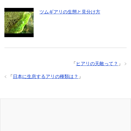
ツムギアリの生態と見分け方
「
ヒアリの天敵って？
」
「
日本に生息するアリの種類は？
」