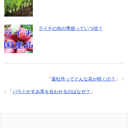
ライチの旬の季節っていつ頃？
「
葉牡丹ってどんな花が咲くの？
」
「
バラとかすみ草を合わせるのはなぜ？
」