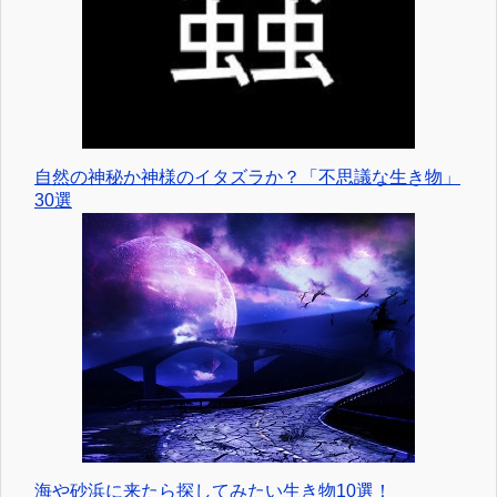
自然の神秘か神様のイタズラか？「不思議な生き物」
30選
海や砂浜に来たら探してみたい生き物10選！