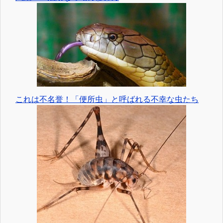
これは不名誉！「便所虫」と呼ばれる不幸な虫たち