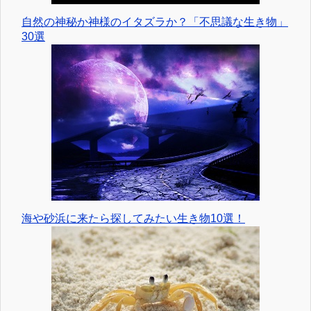
自然の神秘か神様のイタズラか？「不思議な生き物」
30選
海や砂浜に来たら探してみたい生き物10選！