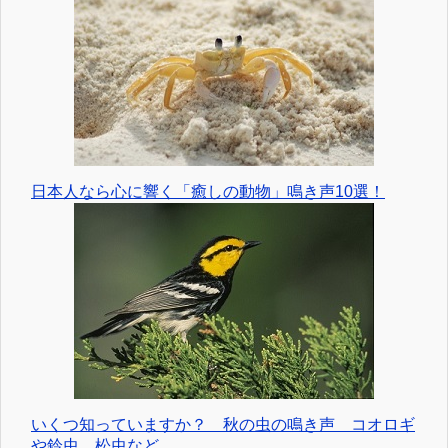
日本人なら心に響く「癒しの動物」鳴き声10選！
いくつ知っていますか？ 秋の虫の鳴き声 コオロギ
や鈴虫、松虫など