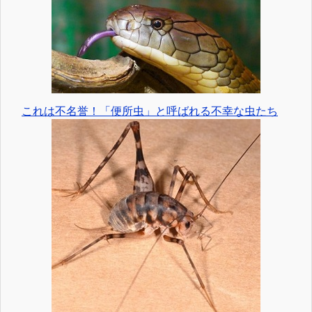
これは不名誉！「便所虫」と呼ばれる不幸な虫たち