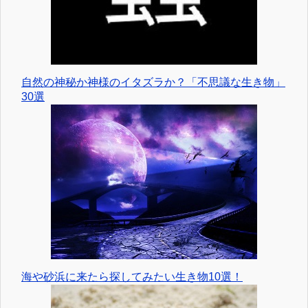
自然の神秘か神様のイタズラか？「不思議な生き物」
30選
海や砂浜に来たら探してみたい生き物10選！