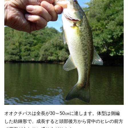
オオクチバスは全長が30～50㎝に達します。体型は側編
した紡錘形で、成長すると頭部後方から背中のヒレの前方