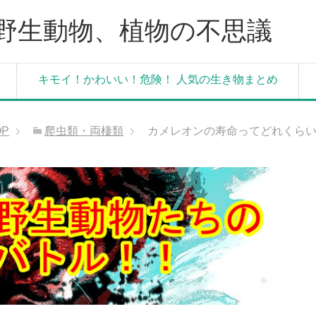
野生動物、植物の不思議
キモイ！かわいい！危険！ 人気の生き物まとめ
OP
爬虫類・両棲類
カメレオンの寿命ってどれくら