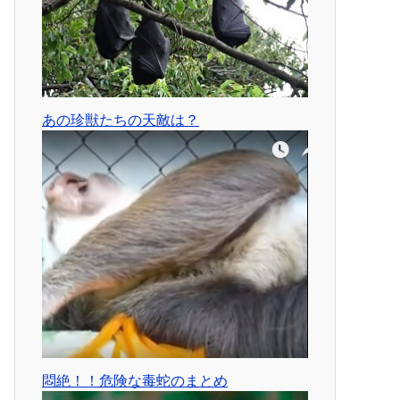
あの珍獣たちの天敵は？
悶絶！！危険な毒蛇のまとめ