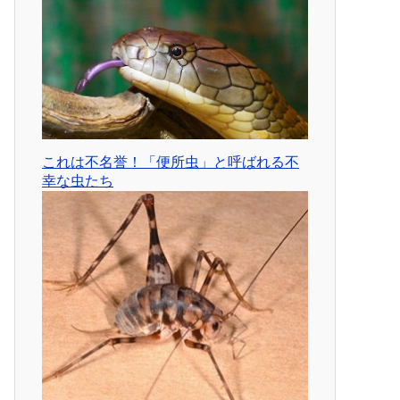
これは不名誉！「便所虫」と呼ばれる不
幸な虫たち