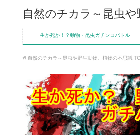
自然のチカラ～昆虫や
生か死か！？動物・昆虫ガチンコバトル
自然のチカラ～昆虫や野生動物、植物の不思議
T