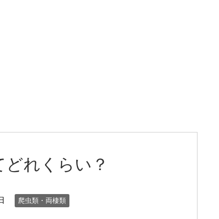
てどれくらい？
日
爬虫類・両棲類