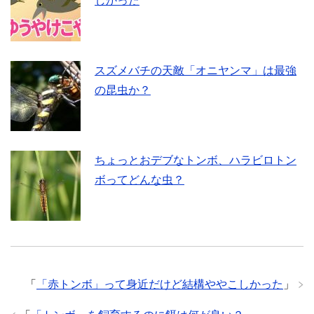
しかった
スズメバチの天敵「オニヤンマ」は最強
の昆虫か？
ちょっとおデブなトンボ、ハラビロトン
ボってどんな虫？
「
「赤トンボ」って身近だけど結構ややこしかった
」