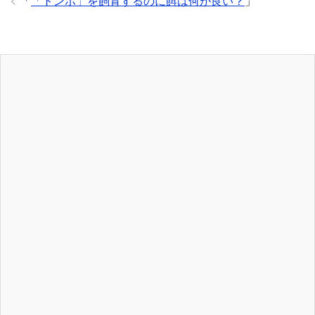
「
「トンボ」を飼育するのに餌は何が良い？
」