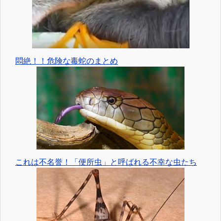
悶絶！！危険な毒蛇のまとめ
これは不名誉！「便所虫」と呼ばれる不幸な虫たち