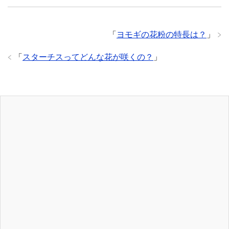
「
ヨモギの花粉の特長は？
」
「
スターチスってどんな花が咲くの？
」