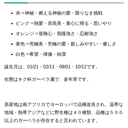
赤⇒神秘・燃える神秘の愛・限りなき挑戦
ピンク⇒熱愛・崇高美・童心に帰る・思いやり
オレンジ⇒冒険心・我慢強さ・忍耐強さ
黄色⇒究極美・究極の愛・親しみやすい・優しさ
白色⇒希望・律儀・純潔
誕生月は、01/21・02/11・08/01・10/12です。
生態はキク科ガーベラ属で、多年草です。
原産地は南アフリカでヨーロッパで品種改良され、温帯な
地域・熱帯アジアなどに野生種は４０種類、品種は５００
以上のガーベラが存在すると言われています。