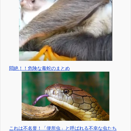
悶絶！！危険な毒蛇のまとめ
これは不名誉！「便所虫」と呼ばれる不幸な虫たち