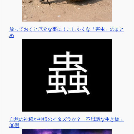
放っておくと厄介な事に！こしゃくな「害虫」のまと
め
自然の神秘か神様のイタズラか？「不思議な生き物」
30選