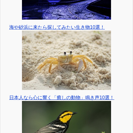
海や砂浜に来たら探してみたい生き物10選！
日本人なら心に響く「癒しの動物」鳴き声10選！