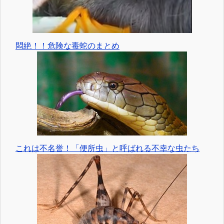
悶絶！！危険な毒蛇のまとめ
これは不名誉！「便所虫」と呼ばれる不幸な虫たち