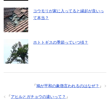
コウモリが家に入ってると縁起が良いっ
て本当？
ホトトギスの季節っていつ頃？
「
鳩が平和の象徴言われるのはなぜ？
」
「
アヒルとガチョウの違いって？
」