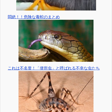
悶絶！！危険な毒蛇のまとめ
これは不名誉！「便所虫」と呼ばれる不幸な虫たち