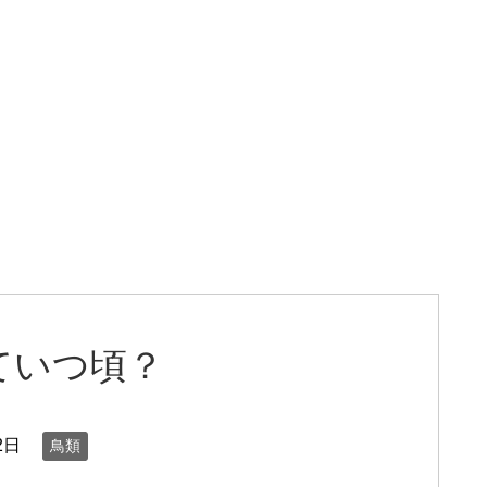
ていつ頃？
2日
鳥類