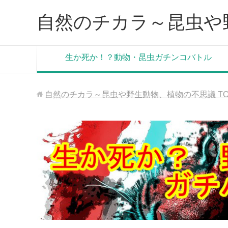
自然のチカラ～昆虫や
生か死か！？動物・昆虫ガチンコバトル
自然のチカラ～昆虫や野生動物、植物の不思議
T