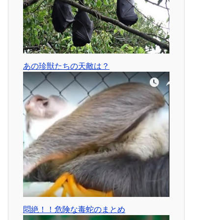
あの珍獣たちの天敵は？
悶絶！！危険な毒蛇のまとめ