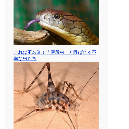
これは不名誉！「便所虫」と呼ばれる不
幸な虫たち