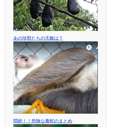
あの珍獣たちの天敵は？
悶絶！！危険な毒蛇のまとめ