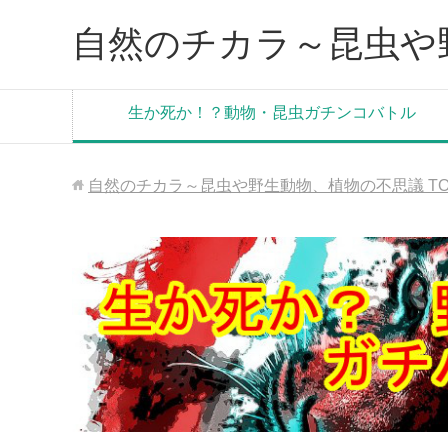
自然のチカラ～昆虫や
生か死か！？動物・昆虫ガチンコバトル
自然のチカラ～昆虫や野生動物、植物の不思議
T