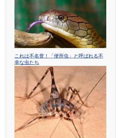
これは不名誉！「便所虫」と呼ばれる不
幸な虫たち