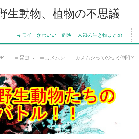
野生動物、植物の不思議
キモイ！かわいい！危険！ 人気の生き物まとめ
OP
昆虫
カメムシ
カメムシってのセミ仲間？