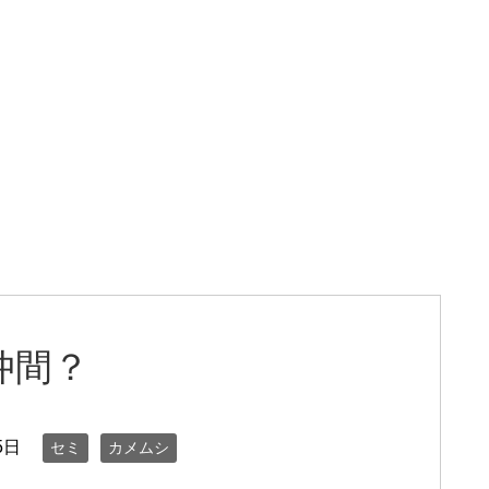
仲間？
5日
セミ
カメムシ