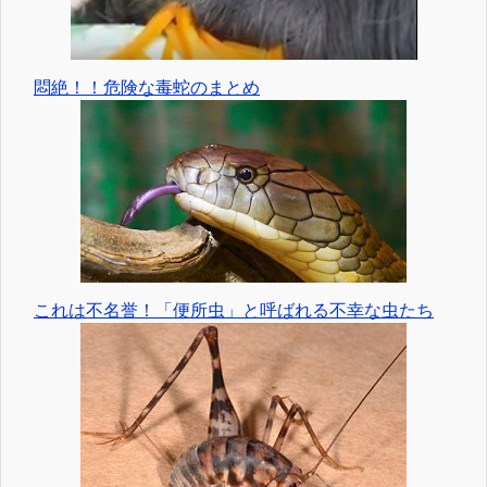
悶絶！！危険な毒蛇のまとめ
これは不名誉！「便所虫」と呼ばれる不幸な虫たち