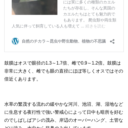
鼓膜はオスで眼径の1.3～1.7倍、雌で0.9～1.2倍。鼓膜は
非常に大きく、雌でも眼の直径にほぼ等しくオスではその
倍近くあります。
水草の繁茂する流れの緩やかな河川、池沼、湖、湿地など
に生息する夜行性で強い警戒心によって日中も暗所を好む
のでしばしばアシの茂み、岸辺のオーバーハング、土管な