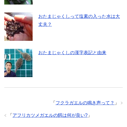
おたまじゃくしって塩素の入った水は大
丈夫？
おたまじゃくしの漢字表記と由来
「
フクラガエルの鳴き声って？
」
「
アフリカツメガエルの餌は何が良い?
」