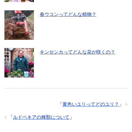
春ウコンってどんな植物？
キンセンカってどんな花が咲くの？
「
黄色いユリってどのユリ？
」
「
ルドベキアの種類について
」