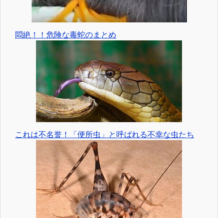
悶絶！！危険な毒蛇のまとめ
これは不名誉！「便所虫」と呼ばれる不幸な虫たち