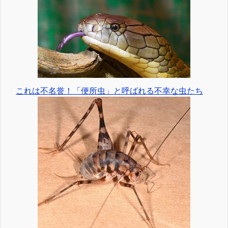
これは不名誉！「便所虫」と呼ばれる不幸な虫たち