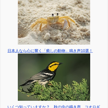
日本人なら心に響く「癒しの動物」鳴き声10選！
いくつ知っていますか？ 秋の虫の鳴き声 コオロギ