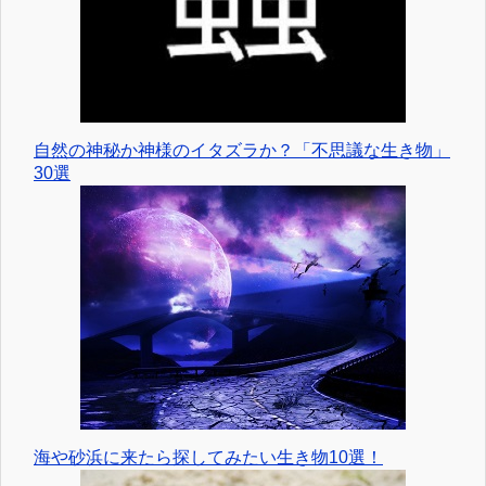
自然の神秘か神様のイタズラか？「不思議な生き物」
30選
海や砂浜に来たら探してみたい生き物10選！