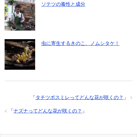
ソテツの毒性と成分
虫に寄生するきのこ、ノムシタケ！
「
タチツボスミレってどんな花が咲くの？
」
「
ナズナってどんな花が咲くの？
」