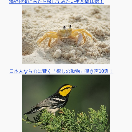
海や砂浜に来たら探してみたい生き物10選！
日本人なら心に響く「癒しの動物」鳴き声10選！