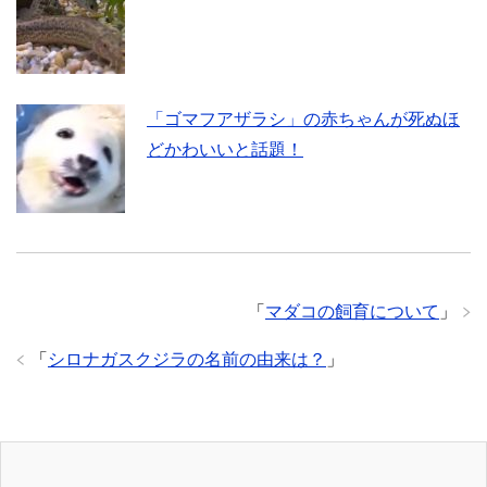
「ゴマフアザラシ」の赤ちゃんが死ぬほ
どかわいいと話題！
「
マダコの飼育について
」
「
シロナガスクジラの名前の由来は？
」