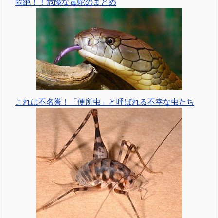
悶絶！！危険な毒蛇のまとめ
これは不名誉！「便所虫」と呼ばれる不幸な虫たち