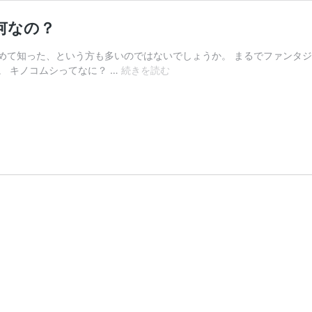
何なの？
めて知った、という方も多いのではないでしょうか。 まるでファンタ
き
 キノコムシってなに？ …
続きを読む
の
こ
か
ら
出
て
く
る
虫
キ
ノ
コ
ム
シ
っ
て