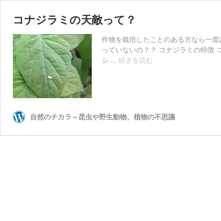
コナジラミの天敵って？
作物を栽培したことのある方なら一度
っていないの？？ コナジラミの特徴
コ
シ …
続きを読む
ナ
ジ
ラ
ミ
の
自然のチカラ～昆虫や野生動物、植物の不思議
天
敵
っ
て？